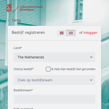
Terug
Bedrijf registreren
of
Inloggen
Land*
The Netherlands
Vind je bedrijf
*
Ik heb mijn bedrijf niet gevonden
Zoek op bedrijfsnaam
Bedrijfsnaam*
KVK-nummer*